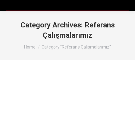
Category Archives:
Referans
Çalışmalarımız
You are here:
Home
Category "Referans Çalışmalarımız"
Sunrise Tente Referanslarımız
Referans Çalışmalarımız
By
Editor
Şubat 29, 2024
12 Comments
Sunrise Tente Branda Referanslarımız