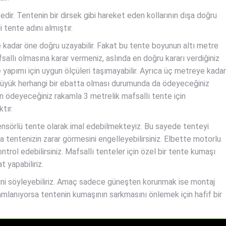
ir. Tentenin bir dirsek gibi hareket eden kollarının dışa doğru
 tente adını almıştır.
 kadar öne doğru uzayabilir. Fakat bu tente boyunun altı metre
allı olmasına karar vermeniz, aslında en doğru kararı verdiğiniz
yapımı için uygun ölçüleri taşımayabilir. Ayrıca üç metreye kadar
 büyük herhangi bir ebatta olması durumunda da ödeyeceğiniz
n ödeyeceğiniz rakamla 3 metrelik mafsallı tente için
tır.
sensörlü tente olarak imal edebilmekteyiz. Bu sayede tenteyi
a tentenizin zarar görmesini engelleyebilirsiniz. Elbette motorlu
trol edebilirsiniz. Mafsallı tenteler için özel bir tente kumaşı
t yapabiliriz.
iğini söyleyebiliriz. Amaç sadece güneşten korunmak ise montaj
mlanıyorsa tentenin kumaşının sarkmasını önlemek için hafif bir