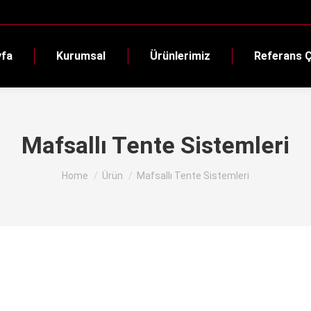
yfa
Kurumsal
Ürünlerimiz
Referans Ç
Mafsallı Tente Sistemleri
You are here:
Home
Ürün
Mafsallı Tente Sistemleri