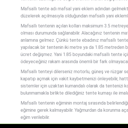
Mafsallı tente adı mafsal yani eklem adından gelmekted
düzelerek açılmasıyla olduğundan mafsallı yani eklemli
Mafsallı tentenin açılan kolları maksimum 3.5 metreye
olması durumunda sağlanabilir. Alacağınız tentenin mafs
anlamına gelmez. Çünkü tente ebadınız mafsallı tente 
yapılacak bir tentenin iki metre ya da 1.85 metreden
ücret değişmez. Yani 1.85 boyundaki mafsallı tente içi
ödeyeceğiniz rakam arasında önemli bir fark olmayacak
Mafsallı tenteyi dilerseniz motorlu, güneş ve rüzgar 
kapatıp açmak için vakit kaybetmenizi önleyebilir, hatt
sistemler için uzaktan kumandalı olarak da tentenizi kon
bulunmamakla birlikte dilediğiniz tente kumaşı ile imala
Mafsallı tentenin eğiminin montaj sırasında belirlend
eğimine gerek kalmayabilir. Yağmurdan da korunma aça
eğim verilebilir.